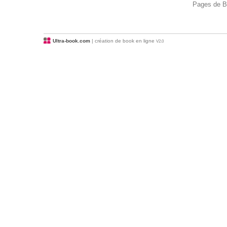
Pages de B
Ultra-book.com
| création de book en ligne
V2.0