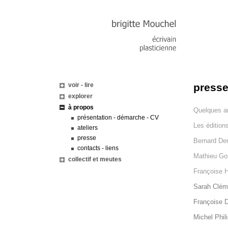
voir - lire
press
explorer
à propos
Quelques art
présentation - démarche - CV
Les édition
ateliers
presse
Bernard Dem
contacts - liens
Mathieu Gos
collectif et meutes
Françoise H
Sarah Cléme
Françoise De
Michel Phil