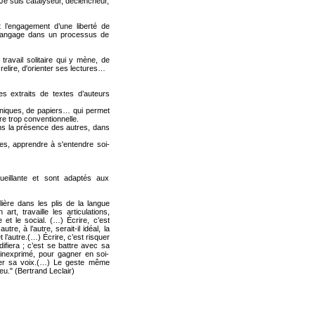
Je suis catalyseur, déclencheur,
t l’engagement d’une liberté de
le langage dans un processus de
 travail solitaire qui y mène, de
elire, d'orienter ses lectures…
es extraits de textes d’auteurs
hniques, de papiers… qui permet
ure trop conventionnelle.
ans la présence des autres, dans
es, apprendre à s'entendre soi-
ueillante et sont adaptés aux
lière dans les plis de la langue
 art, travaille les articulations,
e et le social. (…) Écrire, c’est
re, à l’autre, serait-il idéal, la
l’autre.(…) Écrire, c’est risquer
ifiera ; c’est se battre avec sa
’inexprimé, pour gagner en soi-
uer sa voix.(…) Le geste même
jeu." (Bertrand Leclair)