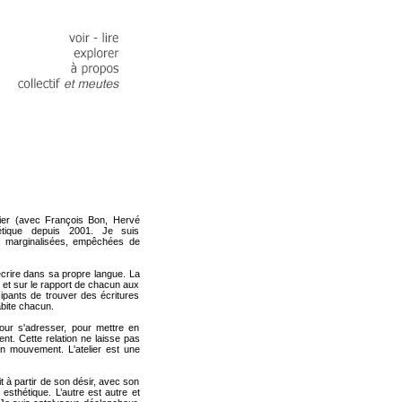
ellier (avec François Bon, Hervé
oétique depuis 2001. Je suis
, marginalisées, empêchées de
écrire dans sa propre langue. La
té et sur le rapport de chacun aux
cipants de trouver des écritures
abite chacun.
pour s'adresser, pour mettre en
ent. Cette relation ne laisse pas
en mouvement. L'atelier est une
it à partir de son désir, avec son
esthétique. L’autre est autre et