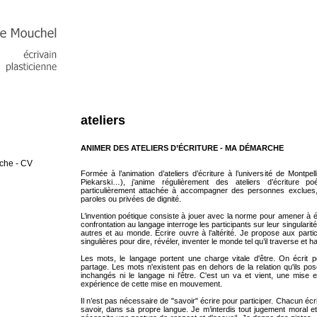
ateliers
ANIMER DES ATELIERS D’ÉCRITURE - MA DÉMARCHE
che - CV
Formée à l’animation d’ateliers d’écriture à l’université de Montp
Piekarski…), j’anime régulièrement des ateliers d’écriture p
particulièrement attachée à accompagner des personnes exclues
paroles ou privées de dignité.
L’invention poétique consiste à jouer avec la norme pour amener à 
confrontation au langage interroge les participants sur leur singulari
autres et au monde. Écrire ouvre à l’altérité. Je propose aux parti
singulières pour dire, révéler, inventer le monde tel qu’il traverse et h
Les mots, le langage portent une charge vitale d'être. On écrit 
partage. Les mots n'existent pas en dehors de la relation qu'ils pos
inchangés ni le langage ni l'être. C'est un va et vient, une mise 
expérience de cette mise en mouvement.
Il n’est pas nécessaire de "savoir" écrire pour participer. Chacun écr
savoir, dans sa propre langue. Je m’interdis tout jugement moral et 