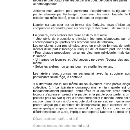
nécessite une posture de respect et d’accueil. Je donne des pistes. 
accompagnateur.
J’oriente mes ateliers pour permettre d’expérimenter la rigueur e
parole, stimulée par l’échange. Jouer avec les mots, travailler 
création qui mêle liberté, prise de risques et exigence.
L'atelier n'a pas pour but de former des écrivains, mais d'initier au
comprendre et prendre pour soi des enjeux d'écriture… de savoir se r
En général, mes ateliers d’écriture se déroulent ainsi:
- Une série de propositions stimulant l’écriture, s’appuyant sur d
contemporains (ou parfois des reproductions de tableaux).
Les consignes sont très simples, avec un choix de formes, de tec
d'éviter d'une part le blocage ou l'inquiétude, et d'autre part une écrit
- Pour chaque proposition : un temps d’écriture individuelle, mais d
le silence.
- Un temps de lectures et d’échanges : percevoir l’écoute des autr
même.
- Selon les ateliers : un temps pour retravailler les textes .
Les ateliers sont conçus en partenariat avec la structure acc
participants selon l'âge, le contexte…
"La littérature est le lieu même du soulèvement d’une parole singu
collective. (...) La littérature contemporaine, en tant qu’elle est un
fondamentalement politiques, entre l’être et le devenir, entre l’intim
toujours s’adresser, prendre la parole, et la parole pour parler à un aut
prendre pour sauver quelque chose entre soi et le monde, entre soi et 
sa voix dans l’inconnu d’une écoute dont on ne sait rien, qui la mod
propre langue pour exprimer de l’inexprimable, pour exprimer de l
même quelque empans sur le non-dit de tous. Écrire, c’est risq
d’écrire implique un autre, implique un rapport à l’autre et sa mise en 
Détails pratiques, tarifs...
ici
et
là
Comptes-rendus d'expériences
ici
et
là